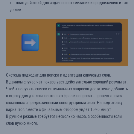
план действий для задач по оптимизации и продвижению и так
далее.
Заказать обратный звонок
Ваши контакты
Имя *
Телефон *
В случае, если вы отзовете согласие на обработку cookie,
Время звонка:
Система подходит для поиска и адаптации ключевых слов.
ЛАЙФХАКИ И НОВОСТИ ИНТЕРНЕТ-
мы не сможем персонализировать для вас рекламу, скидки
10-12
В данном случае чат показывает действительно хороший результат.
и иные маркетинговые предложения. Также отмена cookie
МАРКЕТИНГА
может повлиять на работоспособность сайта.
Чтобы получить список оптимальных запросов достаточно добавить
Подписывайтесь на наш телеграм
12-15
в строку для диалога несколько фраз и попросить провести поиск
Отклонить
ПРИНЯТЬ
Подписаться
связанных с предложенными конструкциями слов. На подготовку
15-17
вариантов вместе с финальным отбором уйдёт 15-20 минут.
В ручном режиме требуется несколько часов, в особенности если
* - поля, обязательные для заполнения
слов нужно много.
Согласен(а) с условиями
политики обработки