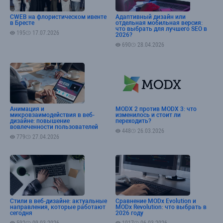
CWEB на флористическом ивенте
Адаптивный дизайн или
в Бресте
отдельная мобильная версия:
что выбрать для лучшего SEO в
195
17.07.2026
2026?
690
28.04.2026
Анимация и
MODX 2 против MODX 3: что
микровзаимодействия в веб-
изменилось и стоит ли
дизайне: повышение
переходить?
вовлеченности пользователей
448
26.03.2026
779
27.04.2026
Стили в веб-дизайне: актуальные
Сравнение MODx Evolution и
направления, которые работают
MODx Revolution: что выбрать в
сегодня
2026 году