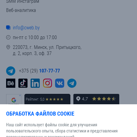
SMM Инстаграм
Веб-аналитика
info@cweb.by
пн-пт с 10:00 до 17:00
220073, г. Минск, ул. Притыцкого,
д. 2, корп. 3, оф. 37
+375 (29)
107-77-77
Рейтинг: 5,0
★★★★★
(
)
Отзывы на Google Картах
ОБРАБОТКА ФАЙЛОВ COOKIE
Наш сайт использует файлы cookie для улучшения
пользовательского опыта, сбора статистики и представления